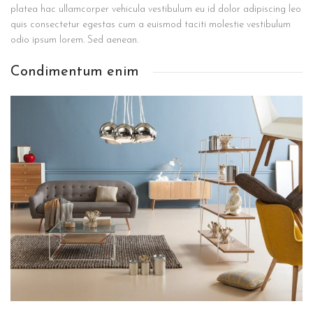
platea hac ullamcorper vehicula vestibulum eu id dolor adipiscing leo
quis consectetur egestas cum a euismod taciti molestie vestibulum
odio ipsum lorem. Sed aenean.
Condimentum enim