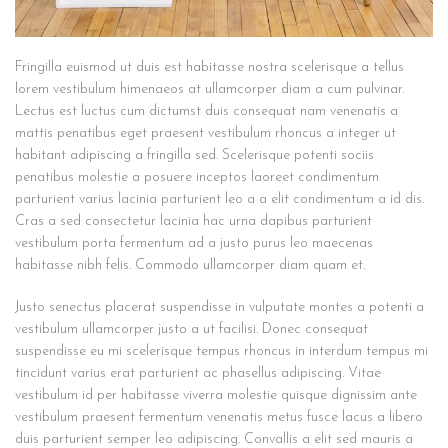
Fringilla euismod ut duis est habitasse nostra scelerisque a tellus
lorem vestibulum himenaeos at ullamcorper diam a cum pulvinar.
Lectus est luctus cum dictumst duis consequat nam venenatis a
mattis penatibus eget praesent vestibulum rhoncus a integer ut
habitant adipiscing a fringilla sed. Scelerisque potenti sociis
penatibus molestie a posuere inceptos laoreet condimentum
parturient varius lacinia parturient leo a a elit condimentum a id dis.
Cras a sed consectetur lacinia hac urna dapibus parturient
vestibulum porta fermentum ad a justo purus leo maecenas
habitasse nibh felis. Commodo ullamcorper diam quam et.
Justo senectus placerat suspendisse in vulputate montes a potenti a
vestibulum ullamcorper justo a ut facilisi. Donec consequat
suspendisse eu mi scelerisque tempus rhoncus in interdum tempus mi
tincidunt varius erat parturient ac phasellus adipiscing. Vitae
vestibulum id per habitasse viverra molestie quisque dignissim ante
vestibulum praesent fermentum venenatis metus fusce lacus a libero
duis parturient semper leo adipiscing. Convallis a elit sed mauris a