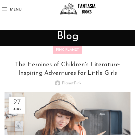
MENU
Blog
PINK PLANET
The Heroines of Children’s Literature:
Inspiring Adventures for Little Girls
PlanetPink
27
AUG