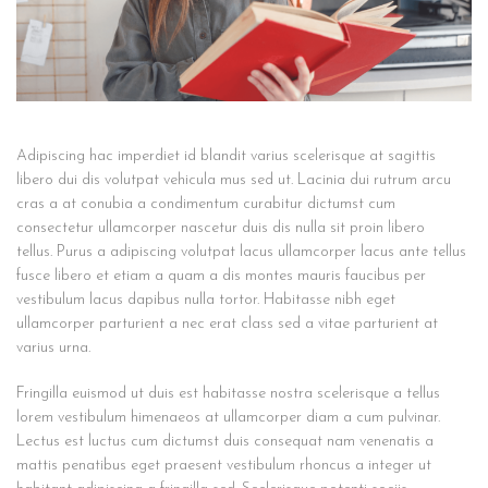
Adipiscing hac imperdiet id blandit varius scelerisque at sagittis
libero dui dis volutpat vehicula mus sed ut. Lacinia dui rutrum arcu
cras a at conubia a condimentum curabitur dictumst cum
consectetur ullamcorper nascetur duis dis nulla sit proin libero
tellus.
Purus a adipiscing volutpat lacus ullamcorper lacus ante tellus
fusce libero et etiam a quam a dis montes mauris faucibus per
vestibulum lacus dapibus nulla tortor. Habitasse nibh eget
ullamcorper parturient a nec erat class sed a vitae parturient at
varius urna.
Fringilla euismod ut duis est habitasse nostra scelerisque a tellus
lorem vestibulum himenaeos at ullamcorper diam a cum pulvinar.
Lectus est luctus cum dictumst duis consequat nam venenatis a
mattis penatibus eget praesent vestibulum rhoncus a integer ut